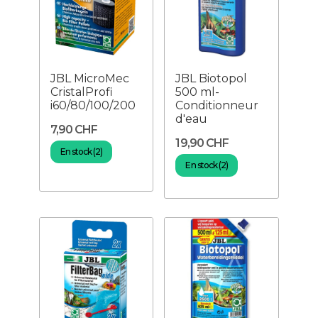
JBL MicroMec
JBL Biotopol
CristalProfi
500 ml-
i60/80/100/200
Conditionneur
d'eau
7,90 CHF
19,90 CHF
En stock (2)
En stock (2)