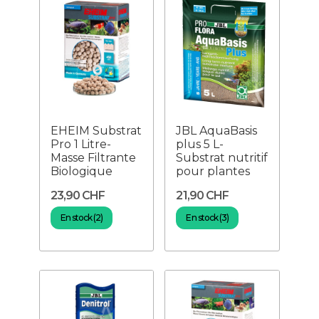
EHEIM Substrat
JBL AquaBasis
Pro 1 Litre-
plus 5 L-
Masse Filtrante
Substrat nutritif
Biologique
pour plantes
23,90 CHF
21,90 CHF
En stock (2)
En stock (3)