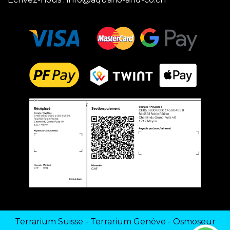
Terrarium Suisse
-
Terrarium Genève
-
Osmoseur