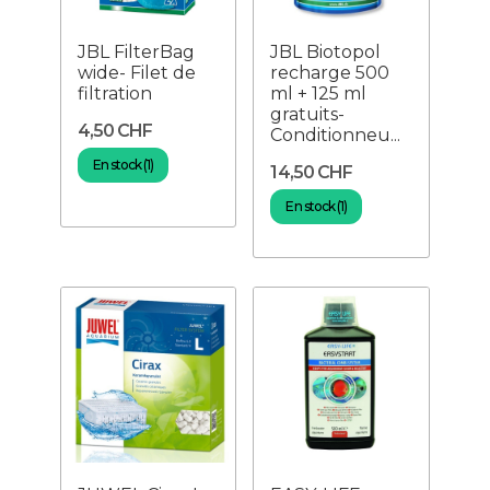
JBL FilterBag
JBL Biotopol
wide- Filet de
recharge 500
filtration
ml + 125 ml
gratuits-
4,50 CHF
Conditionneu...
En stock (1)
14,50 CHF
En stock (1)