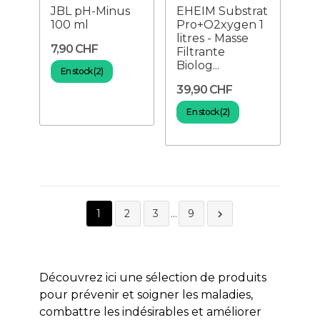
JBL pH-Minus
EHEIM Substrat
100 ml
Pro+O2xygen 1
litres - Masse
7,90 CHF
Filtrante
Biolog...
En stock (2)
39,90 CHF
En stock (2)
1
2
3
…
9

Découvrez ici une sélection de produits
pour prévenir et soigner les maladies,
combattre les indésirables et améliorer