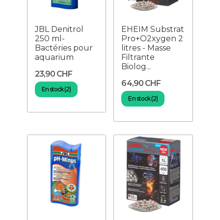
JBL Denitrol
EHEIM Substrat
250 ml-
Pro+O2xygen 2
Bactéries pour
litres - Masse
aquarium
Filtrante
Biolog...
23,90 CHF
64,90 CHF
En stock (2)
En stock (2)