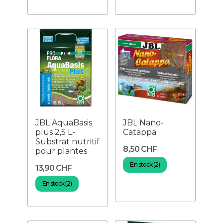
JBL AquaBasis
JBL Nano-
plus 2,5 L-
Catappa
Substrat nutritif
8,50 CHF
pour plantes
En stock (2)
13,90 CHF
En stock (2)