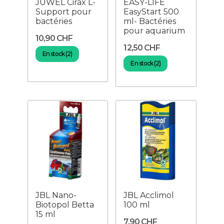
JUWEL Cirax L-
EASY-LIFE
Support pour
EasyStart 500
bactéries
ml- Bactéries
pour aquarium
10,90 CHF
12,50 CHF
En stock (2)
En stock (2)
JBL Nano-
JBL Acclimol
Biotopol Betta
100 ml
15 ml
7,90 CHF