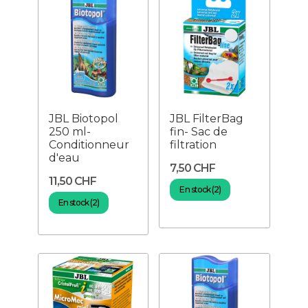
JBL Biotopol
JBL FilterBag
250 ml-
fin- Sac de
Conditionneur
filtration
d'eau
7,50 CHF
11,50 CHF
En stock (2)
En stock (2)