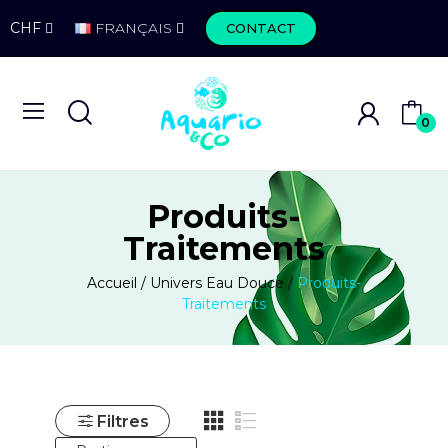
CHF
FRANÇAIS
CONTACT
0
Produits-
Traitements
Accueil
Univers Eau Douce
Produits-
Traitements
Filtres