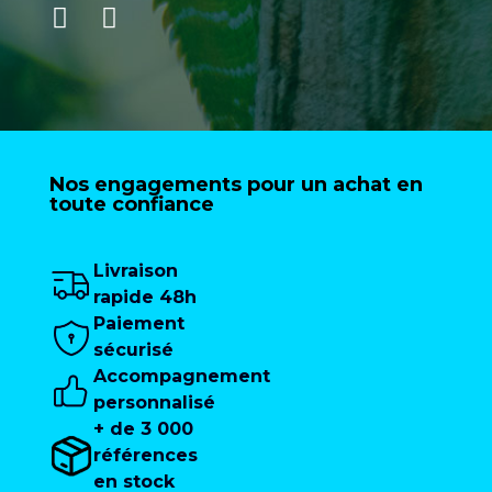
Nos engagements pour un achat en
toute confiance
Livraison
rapide 48h
Paiement
sécurisé
Accompagnement
personnalisé
+ de 3 000
références
en stock