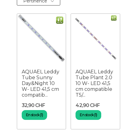
Pertinence
AQUAEL Leddy
AQUAEL Leddy
Tube Sunny
Tube Plant 2.0
Day&Night 10
10 W- LED 41,5
W- LED 41,5 cm
cm compatible
compatib...
T5/...
32,90 CHF
42,90 CHF
En stock (1)
En stock (1)