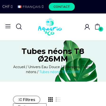
CHF
FRANÇAIS
CONTACT
0
Tubes néons T8
Ø26MM
Accueil
Univers Eau Douce
Eclairages
Tubes
néons
Tubes néons T8 Ø26MM
Filtres