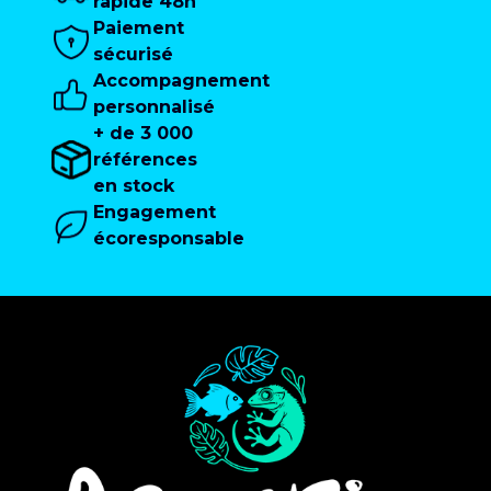
rapide 48h
Paiement
sécurisé
Accompagnement
personnalisé
+ de 3 000
références
en stock
Engagement
écoresponsable