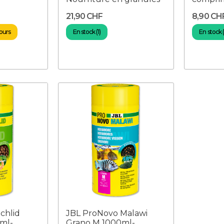
21,90 CHF
8,90 CH
jours
En stock (1)
En stock (
chlid
JBL ProNovo Malawi
ml-
Grano M 1000ml-