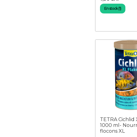
En stock (1)
TETRA Cichlid 
1000 ml- Nourr
flocons XL