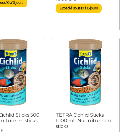
us 10 à 15 jours
Expédié sous 10 à 15 jours
ichlid Sticks 500
TETRA Cichlid Sticks
rriture en sticks
1000 ml- Nourriture en
sticks
HF