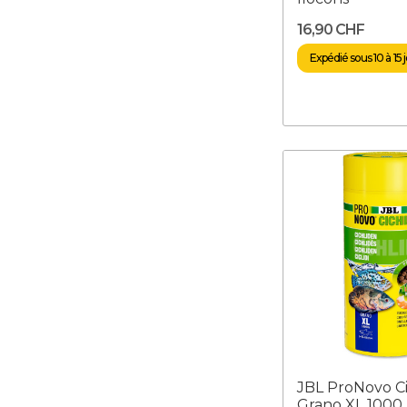
16,90 CHF
Expédié sous 10 à 15 
JBL ProNovo Ci
Grano XL 1000 