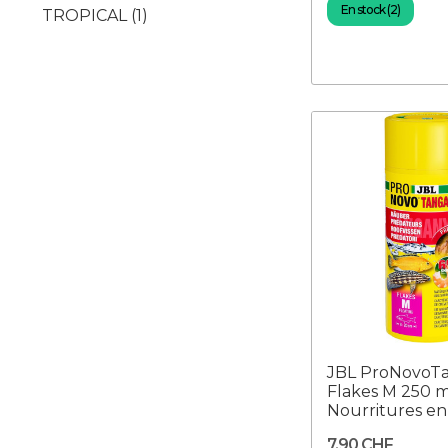
En stock (2)
TROPICAL
(1)
JBL ProNovoTa
Flakes M 250 m
Nourritures en 
7,90 CHF