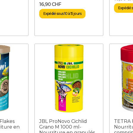
16,90 CHF
Expédié so
Expédié sous 10 à 15 jours
Flakes
JBL ProNovo Cichlid
TETRA F
iture en
Grano M 1000 ml-
Nourrit
Nourriture en granulés
compri