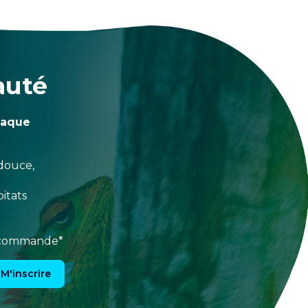
auté
haque
douce,
itats
e commande*
M'inscrire