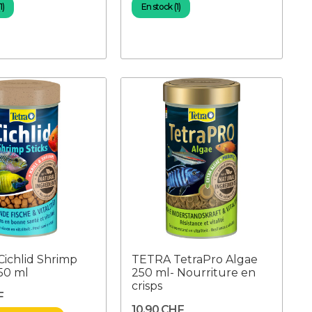
1)
En stock (1)
ichlid Shrimp
TETRA TetraPro Algae
250 ml
250 ml- Nourriture en
crisps
F
10,90 CHF