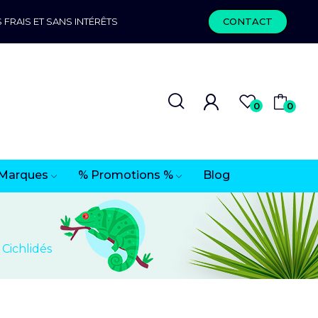
 FRAIS ET SANS INTÉRÊTS
CONTACT
0
0
Marques
% Promotions %
Blog
Cichlidés