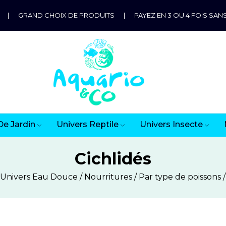
|
GRAND CHOIX DE PRODUITS
|
PAYEZ EN 3 OU 4 FOIS SANS
De Jardin
Univers Reptile
Univers Insecte
Cichlidés
Univers Eau Douce
Nourritures
Par type de poissons