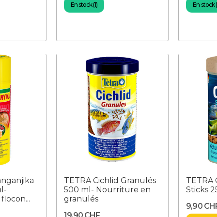
En stock (1)
En stock (
nganjika
TETRA Cichlid Granulés
TETRA C
l-
500 ml- Nourriture en
Sticks 
flocon...
granulés
9,90 CH
19,90 CHF