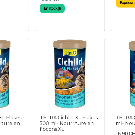
Expédié so
En stock (1)
XL Flakes
TETRA Cichlid XL Flakes
TETRA C
iture en
500 ml- Nourriture en
ml- Nou
flocons XL
16,90 C