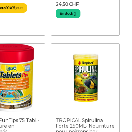
24,50 CHF
us 10 à 15 jours
En stock (1)
unTips 75 Tabl.-
TROPICAL Spirulina
ure en
Forte 250ML- Nourriture
més
pour poissons her...