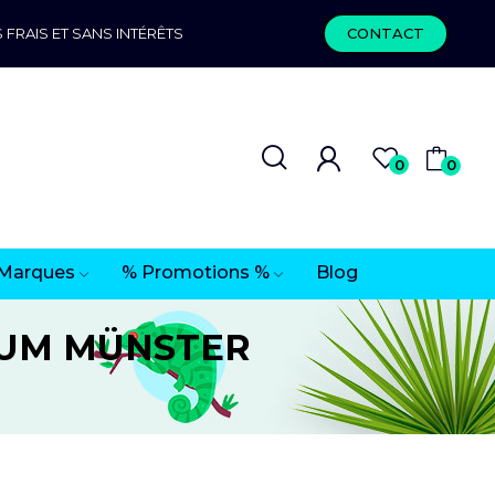
 FRAIS ET SANS INTÉRÊTS
CONTACT
0
0
Marques
% Promotions %
Blog
ARIUM MÜNSTER