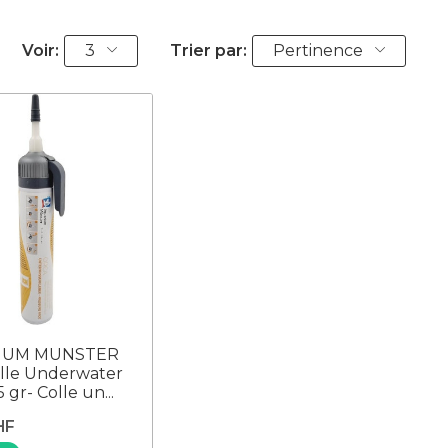
Voir:
3
Trier par:
Pertinence
IUM MUNSTER
lle Underwater
 gr- Colle un...
HF