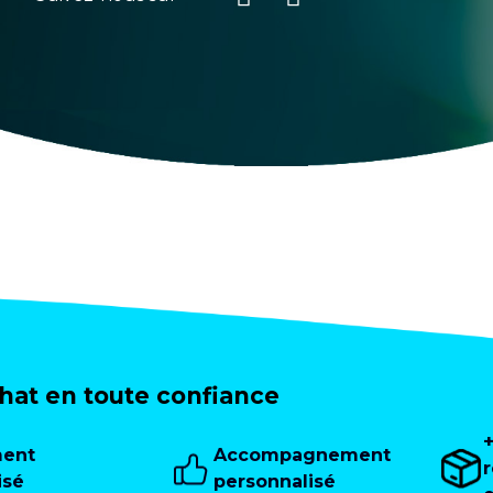
at en toute confiance
ment
Accompagnement
isé
personnalisé