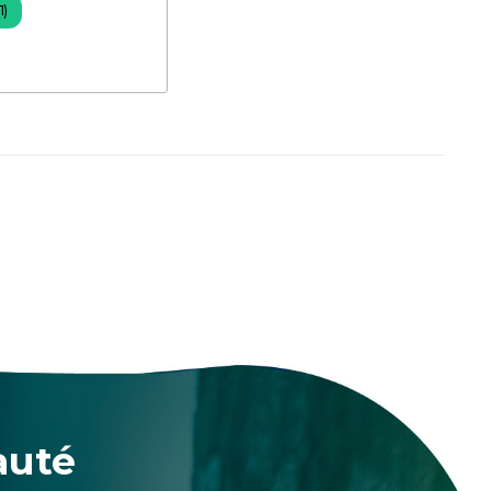
1)
auté