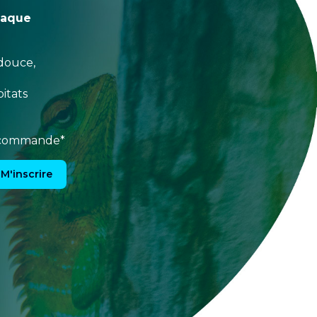
haque
douce,
itats
e commande*
M'inscrire