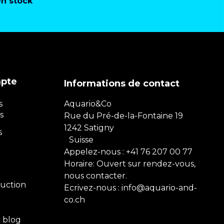
en stock
mpte
Informations de contact
s
Aquario&Co
s
Rue du Pré-de-la-Fontaine 19
1242 Satigny
s
Suisse
Appelez-nous :
+41 76 207 00 77
Horaire: Ouvert sur rendez-vous,
nous contacter.
uction
Ecrivez-nous :
info@aquario-and-
co.ch
e blog