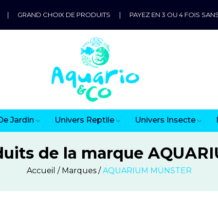
|
GRAND CHOIX DE PRODUITS
|
PAYEZ EN 3 OU 4 FOIS SANS
De Jardin
Univers Reptile
Univers Insecte
oduits de la marque AQU
Accueil
Marques
AQUARIUM MÜNSTER