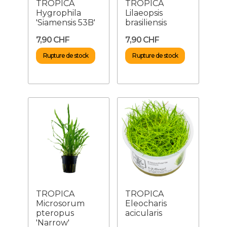
TROPICA
TROPICA
Hygrophila
Lilaeopsis
'Siamensis 53B'
brasiliensis
7,90 CHF
7,90 CHF
Rupture de stock
Rupture de stock
TROPICA
TROPICA
Microsorum
Eleocharis
pteropus
acicularis
'Narrow'