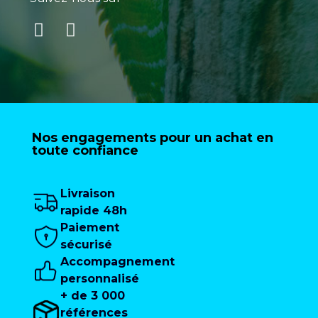
Nos engagements pour un achat en
toute confiance
Livraison
rapide 48h
Paiement
sécurisé
Accompagnement
personnalisé
+ de 3 000
références