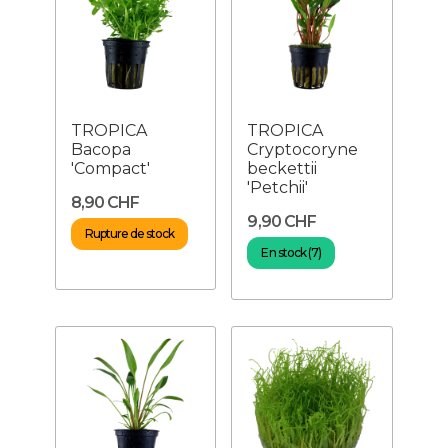
TROPICA
TROPICA
Bacopa
Cryptocoryne
'Compact'
beckettii
'Petchii'
8,90 CHF
9,90 CHF
Rupture de stock
En stock (7)