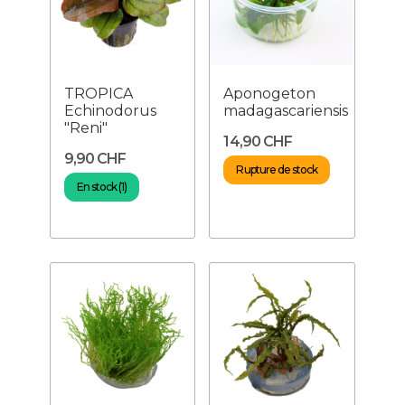
TROPICA
Aponogeton
Echinodorus
madagascariensis
"Reni"
14,90 CHF
9,90 CHF
Rupture de stock
En stock (1)