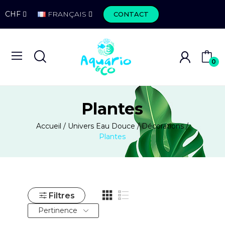
CHF
FRANÇAIS
CONTACT
0
Plantes
Accueil
Univers Eau Douce
Décorations
Plantes
Filtres
Pertinence