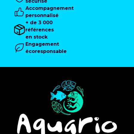
sécurisé
Accompagnement
personnalisé
+ de 3 000
références
en stock
Engagement
écoresponsable