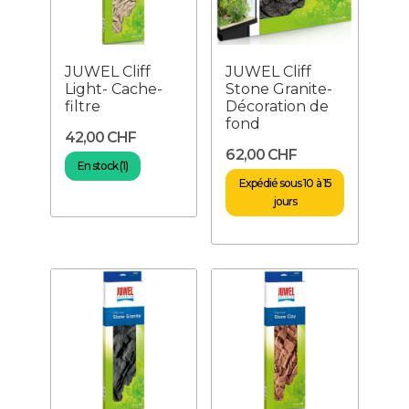
JUWEL Cliff
JUWEL Cliff
Light- Cache-
Stone Granite-
filtre
Décoration de
fond
42,00 CHF
62,00 CHF
En stock (1)
Expédié sous 10 à 15
jours