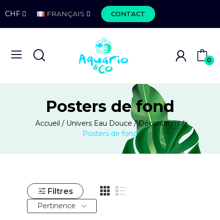
CHF
FRANÇAIS
CONTACT
0
Posters de fond
Accueil
Univers Eau Douce
Décorations
Posters de fond
Filtres
Pertinence