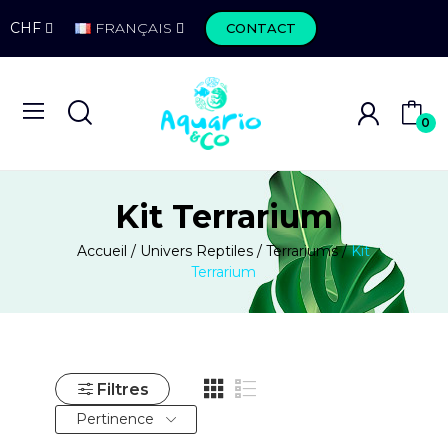
CHF
FRANÇAIS
CONTACT
0
Kit Terrarium
Accueil
Univers Reptiles
Terrariums
Kit
Terrarium
Filtres
Pertinence