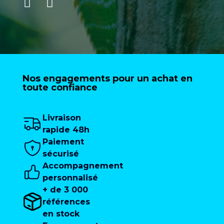
Nos engagements pour un achat en
toute confiance
Livraison
rapide 48h
Paiement
sécurisé
Accompagnement
personnalisé
+ de 3 000
références
en stock