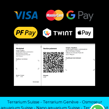
Terrarium Suisse
-
Terrarium Genève
-
Osmoseur
aquarium Suisse
-
Nano aquarium Suisse
-
Terrarium kit