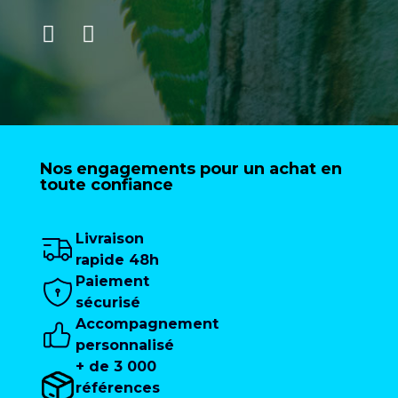
Nos engagements pour un achat en
toute confiance
Livraison
rapide 48h
Paiement
sécurisé
Accompagnement
personnalisé
+ de 3 000
références