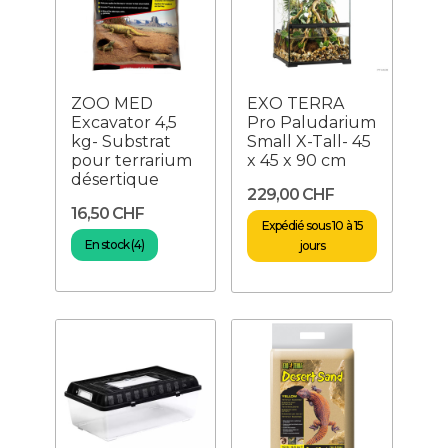
ZOO MED
EXO TERRA
Excavator 4,5
Pro Paludarium
kg- Substrat
Small X-Tall- 45
pour terrarium
x 45 x 90 cm
désertique
229,00 CHF
16,50 CHF
Expédié sous 10 à 15
En stock (4)
jours