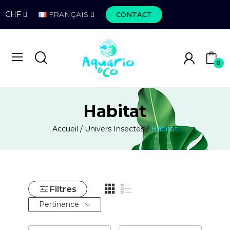
CHF
FRANÇAIS
CONTACT
0
Habitat
Accueil
Univers Insectes
Habitat
Filtres
Pertinence