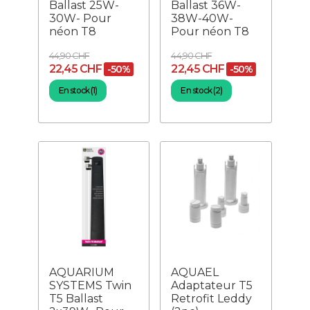
Ballast 25W-
Ballast 36W-
30W- Pour
38W-40W-
néon T8
Pour néon T8
44,90 CHF
44,90 CHF
22,45 CHF
22,45 CHF
-50%
-50%
En stock (1)
En stock (2)
AQUARIUM
AQUAEL
SYSTEMS Twin
Adaptateur T5
T5 Ballast
Retrofit Leddy