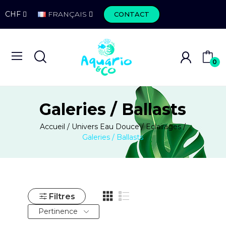
CHF
FRANÇAIS
CONTACT
0
Galeries / Ballasts
Accueil
Univers Eau Douce
Eclairages
Galeries / Ballasts
Filtres
Pertinence