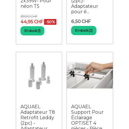
2x39W- Pour
(2pc)-
néon T5
Adaptateur
pour é...
89,90 CHF
6,50 CHF
44,95 CHF
-50%
En stock (2)
En stock (1)
AQUAEL
AQUAEL
Adaptateur T8
Support Pour
Retrofit Leddy
Éclairage
(2pc) -
OPTISET 4
Adaptateur
pièces - Pièce