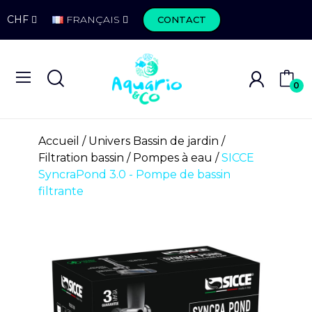
CHF
FRANÇAIS
CONTACT
0
Accueil
Univers Bassin de jardin
Filtration bassin
Pompes à eau
SICCE
SyncraPond 3.0 - Pompe de bassin
filtrante