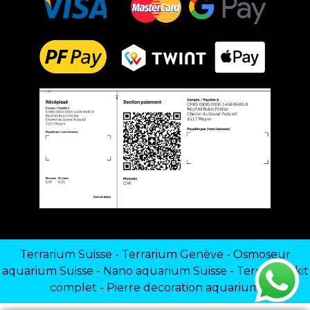
Terrarium Suisse
-
Terrarium Genève
-
Osmoseur
aquarium Suisse
-
Nano aquarium Suisse
-
Terrarium kit
complet
-
Pierre decoration aquarium