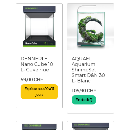
DENNERLE
AQUAEL
Nano Cube 10
Aquarium
L- Cuve nue
ShrimpSet
Smart D&N 30
59,00 CHF
L- Blanc
Expédié sous 10 à 15
105,90 CHF
jours
En stock (1)