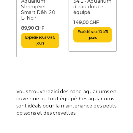
Aquarium
34 L - Aquarium
ShrimpSet
d'eau douce
Smart D&N 20
équipé
L- Noir
149,00 CHF
89,90 CHF
Expédié sous 10 à 15
Expédié sous 10 à 15
jours
jours
Vous trouverez ici des nano-aquariums en
cuve nue ou tout équipé. Ces aquariums
sont idéals pour la maintenance des petits
poissons et des crevettes.