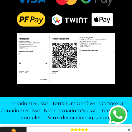
Terrarium Suisse
-
Terrarium Genève
-
Osmoseur
aquarium Suisse
-
Nano aquarium Suisse
-
Terrarium kit
complet
-
Pierre decoration aquarium