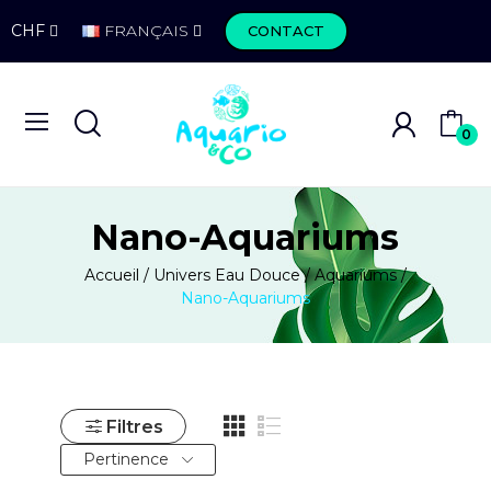
CHF
FRANÇAIS
CONTACT
0
Nano-Aquariums
Accueil
Univers Eau Douce
Aquariums
Nano-Aquariums
Filtres
Pertinence