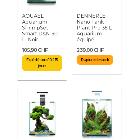
AQUAEL
DENNERLE
Aquarium
Nano Tank
ShrimpSet
Plant Pro 35 L-
Smart D&N 30
Aquarium
L- Noir
équipé
105,90 CHF
239,00 CHF
Expédié sous 10 à 15
Rupture de stock
jours