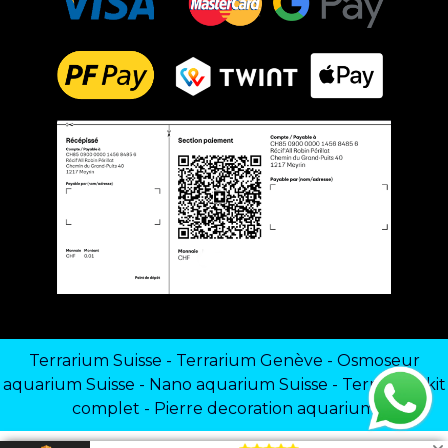
Terrarium Suisse
-
Terrarium Genève
-
Osmoseur
aquarium Suisse
-
Nano aquarium Suisse
-
Terrarium kit
complet
-
Pierre decoration aquarium