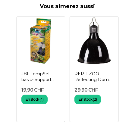
Vous aimerez aussi
JBL TempSet
REPTI ZOO
basic- Support
Reflecting Dome
pour ampoule de
Lamp Fixture
19,90 CHF
29,90 CHF
terrarium
Ø21,5 cm-
Support...
En stock (4)
En stock (2)