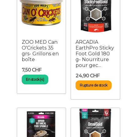
ZOO MED Can
ARCADIA
O'Crickets 35
EarthPro Sticky
grs- Grillons en
Foot Gold 180
boîte
g- Nourriture
pour gec...
7,50 CHF
24,90 CHF
En stock (4)
Rupture de stock