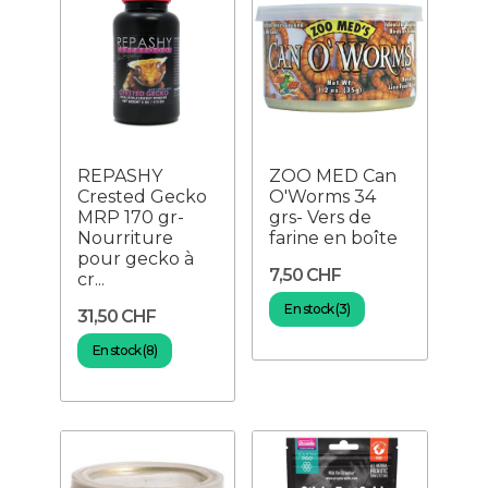
REPASHY
ZOO MED Can
Crested Gecko
O'Worms 34
MRP 170 gr-
grs- Vers de
Nourriture
farine en boîte
pour gecko à
7,50 CHF
cr...
En stock (3)
31,50 CHF
En stock (8)