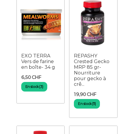
EXO TERRA
REPASHY
Vers de farine
Crested Gecko
en boîte- 34 g
MRP 85 gr-
Nourriture
6,50 CHF
pour gecko à
crê...
En stock (3)
19,90 CHF
En stock (11)