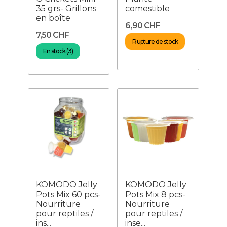
35 grs- Grillons
comestible
en boîte
6,90 CHF
7,50 CHF
Rupture de stock
En stock (3)
KOMODO Jelly
KOMODO Jelly
Pots Mix 60 pcs-
Pots Mix 8 pcs-
Nourriture
Nourriture
pour reptiles /
pour reptiles /
ins...
inse...