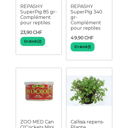
REPASHY
REPASHY
SuperPig 85 gr-
SuperPig 340
Complément
gr-
pour reptiles
Complément
pour reptiles
23,90 CHF
49,90 CHF
En stock (2)
En stock (1)
ZOO MED Can
Callisia repens-
O'Crickets Mini
Plante