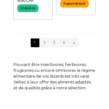
6,90 CHF
Rupture de stock
En stock (4)
1
2
3
4

Pouvant être
insectivores, herbivores,
frugivores ou encore omnivores le régime
alimentaire de vos lézards est trés varié.
Veillez à leur offrir des aliments adaptés
et de qualités grâce à notre sélection.