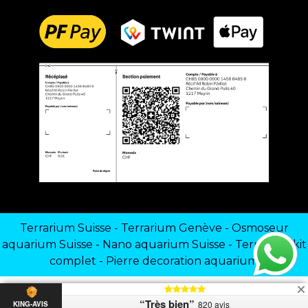
Terrarium Suisse
-
Terrarium Genève
-
Osmoseur
aquarium Suisse
-
Nano aquarium Suisse
-
Terrarium kit
complet
-
Pierre decoration aquarium
“Très bien”
820 avis
KING-AVIS