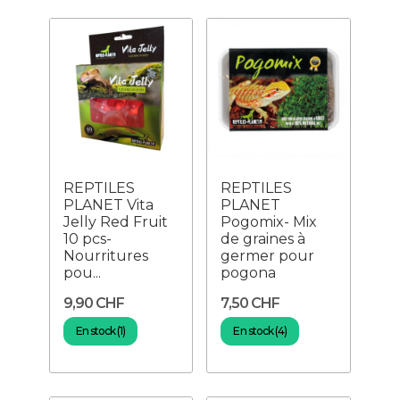
REPTILES
REPTILES
PLANET Vita
PLANET
Jelly Red Fruit
Pogomix- Mix
10 pcs-
de graines à
Nourritures
germer pour
pou...
pogona
9,90 CHF
7,50 CHF
En stock (1)
En stock (4)