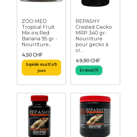
ZOO MED
REPASHY
Tropical Fruit
Crested Gecko
Mix-ins Red
MRP 340 gr-
Banana 95 gr -
Nourriture
Nourriture...
pour gecko à
cr...
4,50 CHF
49,90 CHF
Expédié sous 10 à 15
En stock (7)
jours