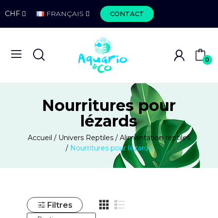
CHF
FRANÇAIS
CONTACT
0
Nourritures pour
lézards
Accueil
Univers Reptiles
Alimentation reptiles
Nourritures pour lézards
Filtres