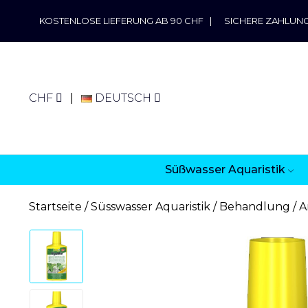
KOSTENLOSE LIEFERUNG AB 90 CHF
|
SICHERE ZAHLUN
CHF
DEUTSCH
Süßwasser Aquaristik
Startseite
Süsswasser Aquaristik
Behandlung
A