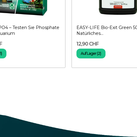
PO4 – Testen Sie Phosphate
EASY-LIFE Bio-Exit Green 5
quarium
Natürliches...
F
12,90 CHF
1)
Auf Lager (2)