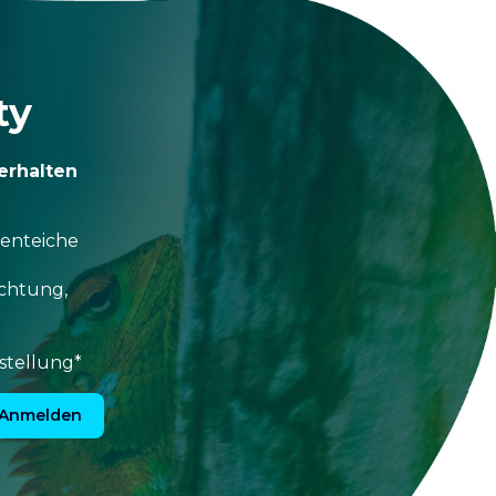
ty
erhalten
tenteiche
uchtung,
stellung*
Anmelden