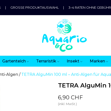
G
|
GROSSE PRODUKTAUSWAHL
|
3–4 RATEN OHNE GEBÜH
Gartenteich
Terraristik
Insekt
Marken
nti-Algen
TETRA AlguMin 100 ml – Anti-Algen für Aqua
TETRA AlguMin 10
6,90 CHF
(inkl. MwSt.)