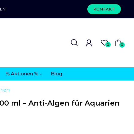
REN
KONTAKT
0
0
% Aktionen %
Blog
rien
0 ml – Anti-Algen für Aquarien