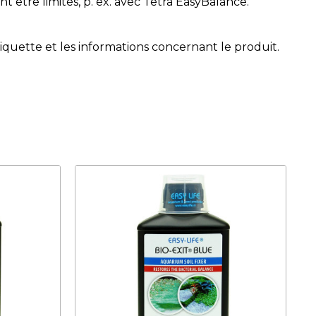
être limités, p. ex. avec Tetra EasyBalance.
étiquette et les informations concernant le produit.