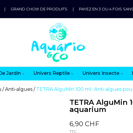
|
GRAND CHOIX DE PRODUITS
|
PAYEZ EN 3 OU 4 FOIS SANS
De Jardin
Univers Reptile
Univers Insecte
s
Anti-algues
TETRA AlguMin 100 ml- Anti-algues pou
TETRA AlguMin 1
aquarium
6,90 CHF
TTC