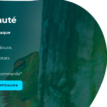
auté
haque
douce,
itats
e commande*
M'inscrire