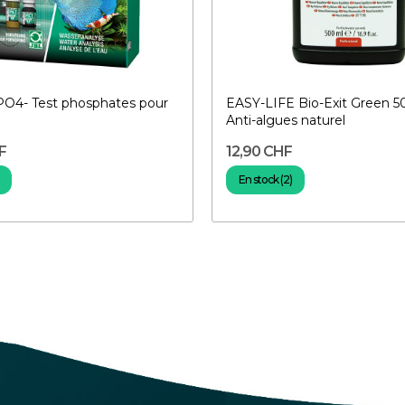
PO4- Test phosphates pour
EASY-LIFE Bio-Exit Green 5
Anti-algues naturel
F
12,90 CHF
En stock (2)