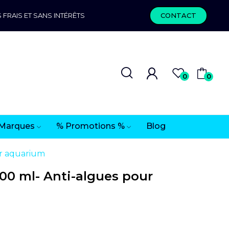
 FRAIS ET SANS INTÉRÊTS
CONTACT
0
0
Marques
% Promotions %
Blog
r aquarium
00 ml- Anti-algues pour