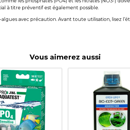
me les phosphates (PO4) et les nitrates (NO3-) doivent 
ial à titre préventif est également possible.
i-algues avec précaution. Avant toute utilisation, lisez l’
Vous aimerez aussi