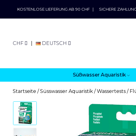
KOSTENLOSE LIEFERUNG AB 90 CHF
|
SICHERE ZAHLUN
CHF
DEUTSCH
Süßwasser Aquaristik
Startseite
Süsswasser Aquaristik
Wassertests
Fl