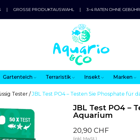
G
|
GROSSE PRODUKTAUSWAHL
|
3–4 RATEN OHNE GEBÜH
Gartenteich
Terraristik
Insekt
Marken
üssig Tester
JBL Test PO4 – Testen Sie Phosphate für 
JBL Test PO4 – T
Aquarium
20,90 CHF
(inkl. MwSt.)