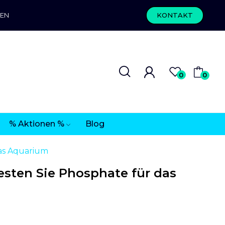
REN
KONTAKT
0
0
% Aktionen %
Blog
das Aquarium
esten Sie Phosphate für das