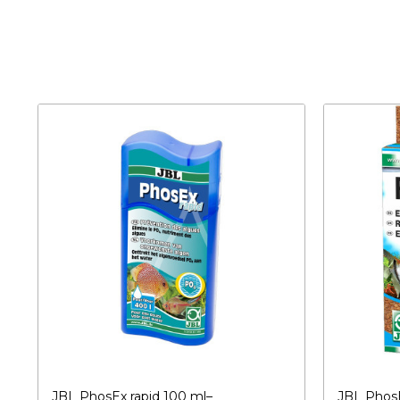
JBL PhosEx rapid 100 ml–
JBL PhosE