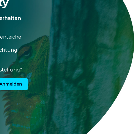
ty
erhalten
tenteiche
uchtung,
stellung*
Anmelden