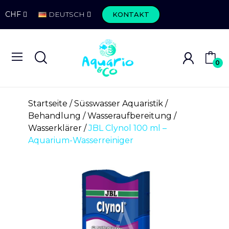
CHF
DEUTSCH
KONTAKT
0
Startseite
Süsswasser Aquaristik
Behandlung
Wasseraufbereitung
Wasserklärer
JBL Clynol 100 ml –
Aquarium-Wasserreiniger