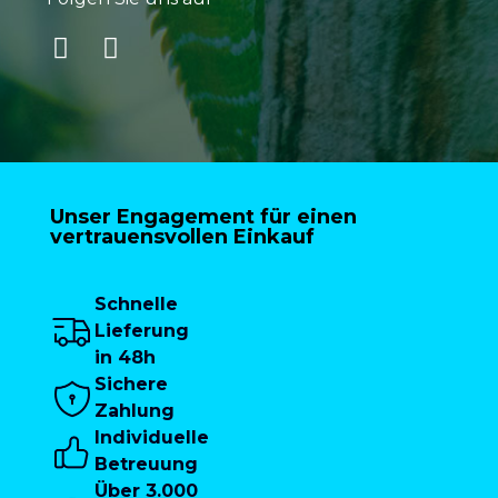
Unser Engagement für einen
vertrauensvollen Einkauf
Schnelle
Lieferung
in 48h
Sichere
Zahlung
Individuelle
Betreuung
Über 3.000