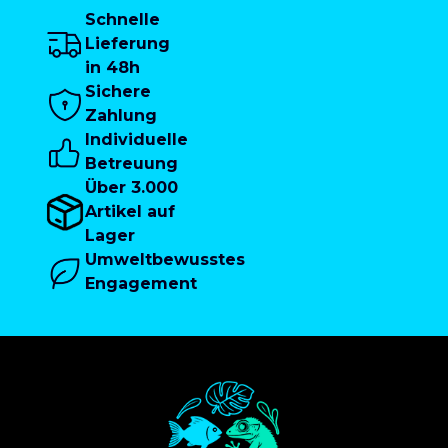
Schnelle
Lieferung
in 48h
Sichere
Zahlung
Individuelle
Betreuung
Über 3.000
Artikel auf
Lager
Umweltbewusstes
Engagement