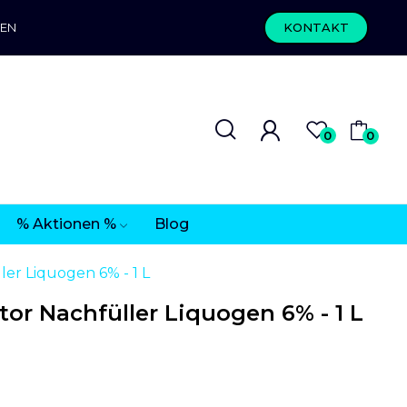
REN
KONTAKT
0
0
% Aktionen %
Blog
er Liquogen 6% - 1 L
r Nachfüller Liquogen 6% - 1 L