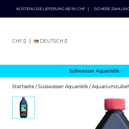
KOSTENLOSE LIEFERUNG AB 90 CHF
|
SICHERE ZAHLUN
CHF
DEUTSCH
Süßwasser Aquaristik
Startseite
Süsswasser Aquaristik
Aquariumzube