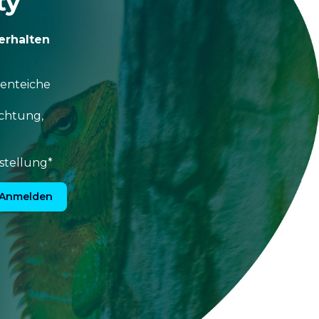
ty
erhalten
tenteiche
uchtung,
stellung*
Anmelden