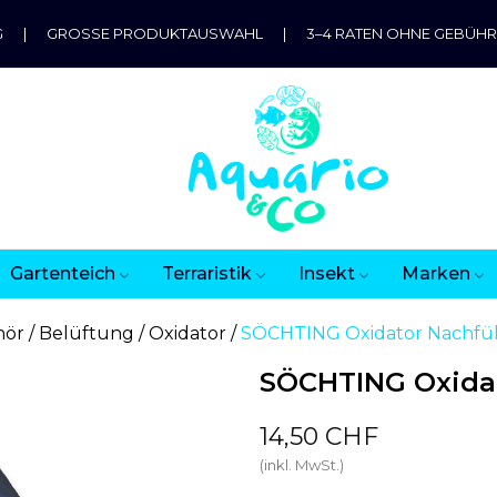
G
|
GROSSE PRODUKTAUSWAHL
|
3–4 RATEN OHNE GEBÜH
Gartenteich
Terraristik
Insekt
Marken
hör
Belüftung
Oxidator
SÖCHTING Oxidator Nachfüll
SÖCHTING Oxidato
14,50 CHF
(inkl. MwSt.)