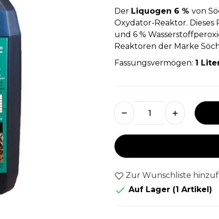
Der
Liquogen 6 %
von Söc
Oxydator-Reaktor. Dieses 
und 6 % Wasserstoffperoxi
Reaktoren der Marke Söc
Fassungsvermögen:
1 Lite
Zur Wunschliste hinzu

Auf Lager
(1 Artikel)