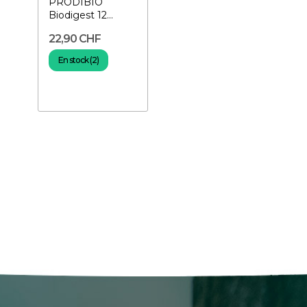
PRODIBIO
Biodigest 12
ampoules-
22,90 CHF
Bactéries pour
aquarium
En stock (2)