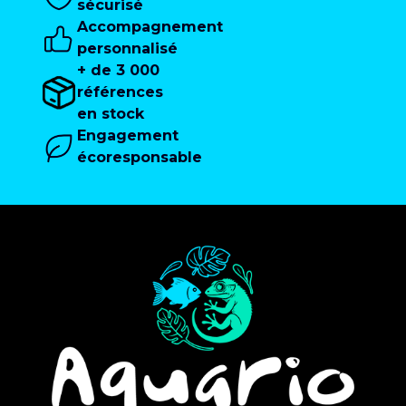
sécurisé
Accompagnement
personnalisé
+ de 3 000
références
en stock
Engagement
écoresponsable