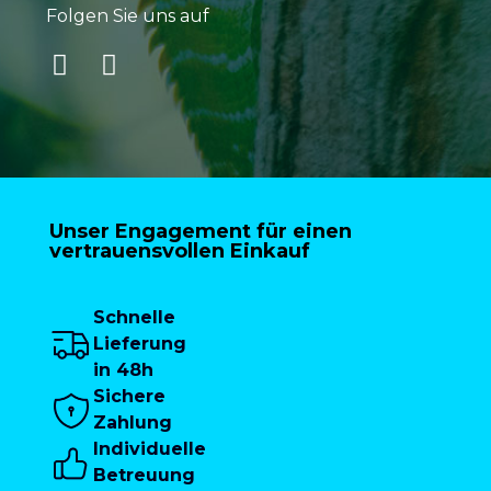
Folgen Sie uns auf
Unser Engagement für einen
vertrauensvollen Einkauf
Schnelle
Lieferung
in 48h
Sichere
Zahlung
Individuelle
Betreuung