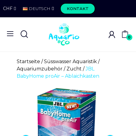
CHF
DEUTSCH
KONTAKT
0
Startseite
Süsswasser Aquaristik
Aquariumzubehör
Zucht
JBL
BabyHome proAir – Ablaichkasten