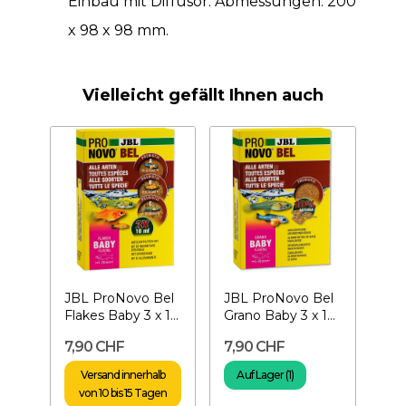
Einbau mit Diffusor. Abmessungen: 200
x 98 x 98 mm.
Vielleicht gefällt Ihnen auch
JBL ProNovo Bel
JBL ProNovo Bel
Flakes Baby 3 x 10
Grano Baby 3 x 10
ml - Frittierfutter
ml - Bratfutter
7,90 CHF
7,90 CHF
Versand innerhalb
Auf Lager (1)
von 10 bis 15 Tagen