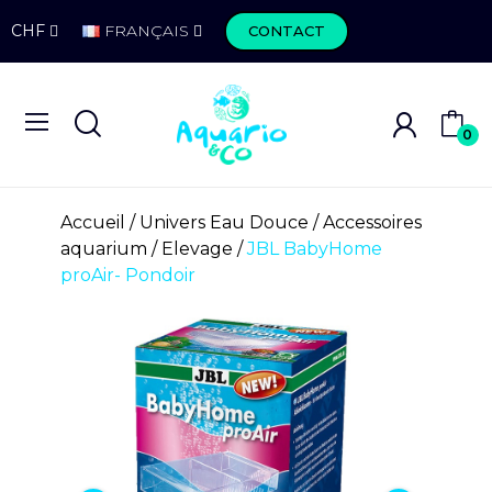
CHF
FRANÇAIS
CONTACT
0
Accueil
Univers Eau Douce
Accessoires
aquarium
Elevage
JBL BabyHome
proAir- Pondoir