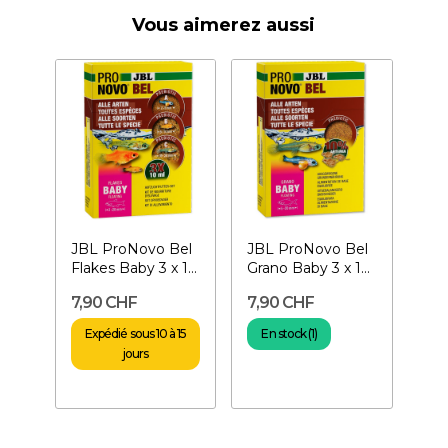
Vous aimerez aussi
JBL ProNovo Bel
JBL ProNovo Bel
Flakes Baby 3 x 10
Grano Baby 3 x 10
ml- Nourriture
ml- Nourriture
7,90 CHF
7,90 CHF
pour...
pour...
Expédié sous 10 à 15
En stock (1)
jours