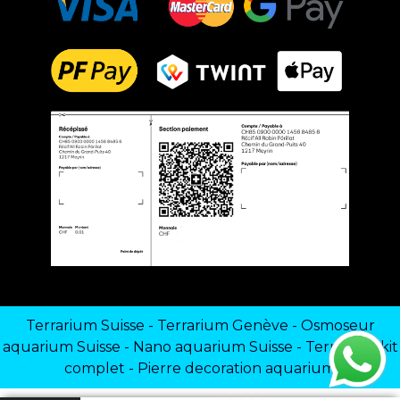
Terrarium Suisse
-
Terrarium Genève
-
Osmoseur
aquarium Suisse
-
Nano aquarium Suisse
-
Terrarium kit
complet
-
Pierre decoration aquarium