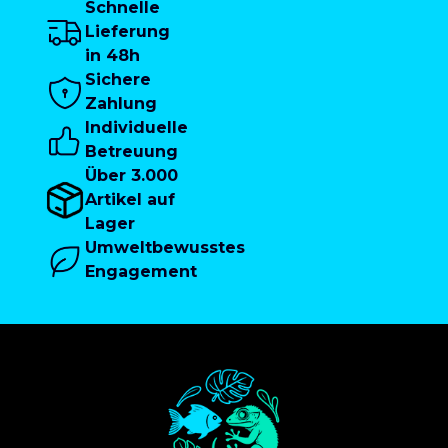
Schnelle
Lieferung
in 48h
Sichere
Zahlung
Individuelle
Betreuung
Über 3.000
Artikel auf
Lager
Umweltbewusstes
Engagement