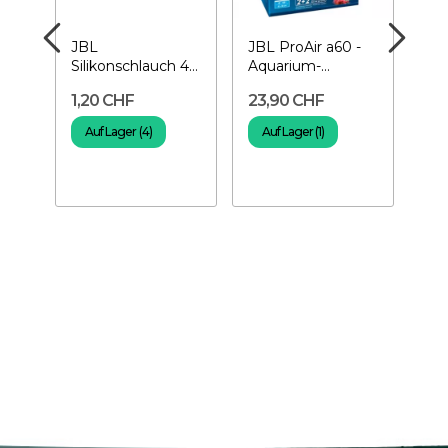
-
JBL
JBL ProAir a60 -
JBL
0
Silikonschlauch 4-
Aquarium-
Saf
6 mm pro Meter -
Luftpumpe 60 l/h
Rüc
1,20 CHF
23,90 CHF
6,
Aquariumschlauch
Auf Lager (4)
Auf Lager (1)
A