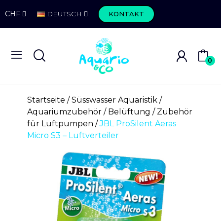
CHF
DEUTSCH
KONTAKT
0
Startseite
Süsswasser Aquaristik
Aquariumzubehör
Belüftung
Zubehör
für Luftpumpen
JBL ProSilent Aeras
Micro S3 – Luftverteiler