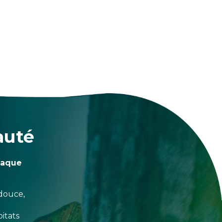
auté
haque
douce,
itats