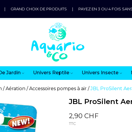
|
GRAND CHOIX DE PRODUITS
|
PAYEZ EN 3 OU 4 FOIS SANS
De Jardin
Univers Reptile
Univers Insecte
m
Aération
Accessoires pompes à air
JBL ProSilent Aera
JBL ProSilent Aer
2,90 CHF
TTC