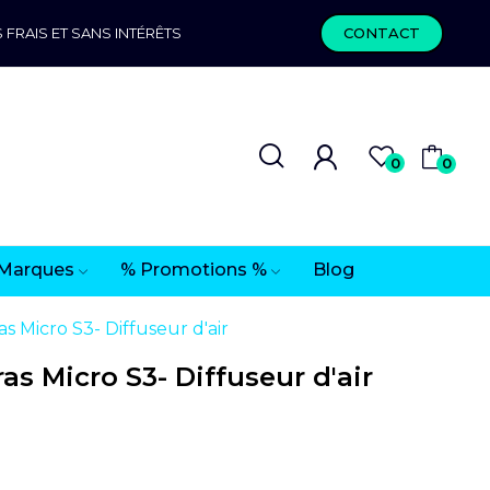
 FRAIS ET SANS INTÉRÊTS
CONTACT
0
0
Marques
% Promotions %
Blog
s Micro S3- Diffuseur d'air
as Micro S3- Diffuseur d'air