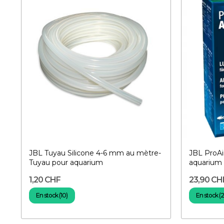
JBL Tuyau Silicone 4-6 mm au mètre-
JBL ProAi
Tuyau pour aquarium
aquarium 
1,20 CHF
23,90 CH
En stock (10)
En stock (2