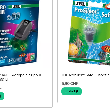
r a60 - Pompe à air pour
JBL ProSilent Safe- Clapet a
60 l/h
6,90 CHF
F
En stock (1)
)