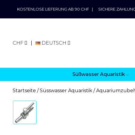
KOSTENLOSE LIEFERUNG AB 90 CHF
|
SICHERE ZAHLUN
CHF
DEUTSCH
Süßwasser Aquaristik
Startseite
Süsswasser Aquaristik
Aquariumzube