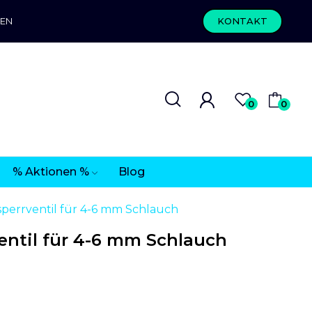
REN
KONTAKT
0
0
% Aktionen %
Blog
errventil für 4-6 mm Schlauch
ntil für 4-6 mm Schlauch