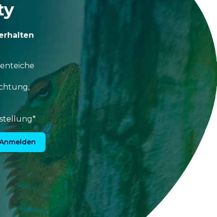
ty
erhalten
tenteiche
uchtung,
stellung*
Anmelden