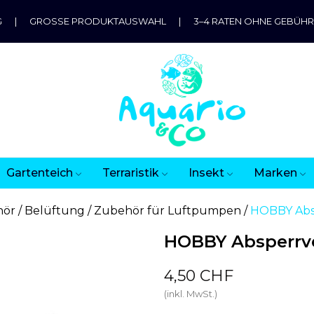
G
|
GROSSE PRODUKTAUSWAHL
|
3–4 RATEN OHNE GEBÜH
Gartenteich
Terraristik
Insekt
Marken
hör
Belüftung
Zubehör für Luftpumpen
HOBBY Absp
HOBBY Absperrve
4,50 CHF
(inkl. MwSt.)