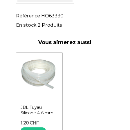
Référence
HO63330
En stock
2 Produits
Vous aimerez aussi
JBL Tuyau
Silicone 4-6 mm
au mètre- Tuyau
1,20 CHF
pour aquarium