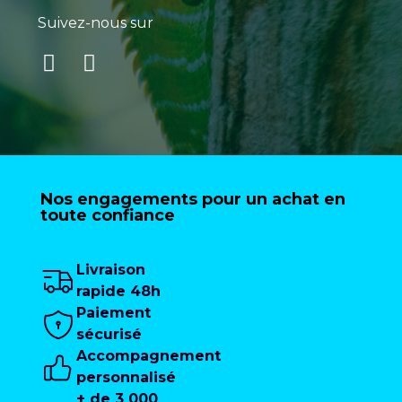
Suivez-nous sur
Nos engagements pour un achat en
toute confiance
Livraison
rapide 48h
Paiement
sécurisé
Accompagnement
personnalisé
+ de 3 000