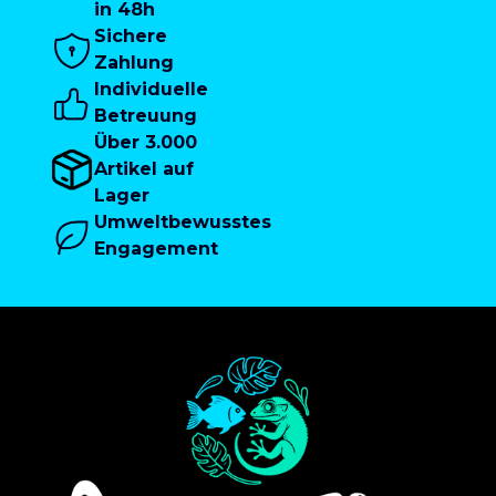
in 48h
Sichere
Zahlung
Individuelle
Betreuung
Über 3.000
Artikel auf
Lager
Umweltbewusstes
Engagement