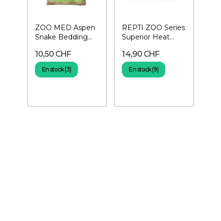
ZOO MED Aspen
REPTI ZOO Series
Snake Bedding
Superior Heat
8,8 L- Substrat
Mats 7 Watts-
10,50 CHF
14,90 CHF
pour terrarium
Tapis...
En stock (3)
En stock (9)