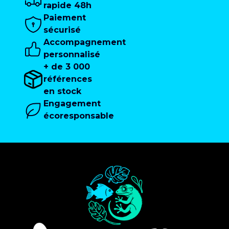
rapide 48h
Paiement
sécurisé
Accompagnement
personnalisé
+ de 3 000
références
en stock
Engagement
écoresponsable