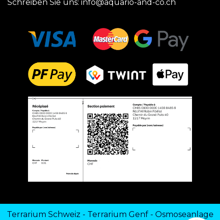
Schreiben Sie uns:
info@aquario-and-co.ch
Terrarium Schweiz
-
Terrarium Genf
-
Osmoseanlage