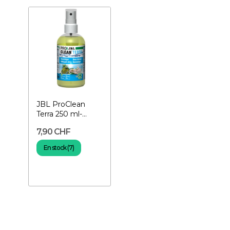
JBL ProClean
Terra 250 ml-
Nettoyant pour
7,90 CHF
terrarium
En stock (7)