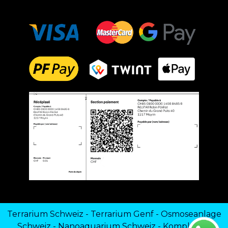
Terrarium Schweiz
-
Terrarium Genf
-
Osmoseanlage
Schweiz
-
Nanoaquarium Schweiz
-
Komplettes