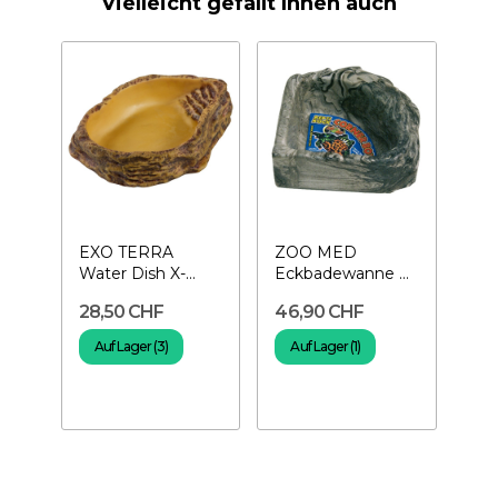
Vielleicht gefällt Ihnen auch
EXO TERRA
ZOO MED
Water Dish X-
Eckbadewanne X-
Large–
Large-Wassernapf
28,50 CHF
46,90 CHF
Wassernapf für
für Reptilien
Reptilien
Auf Lager (3)
Auf Lager (1)