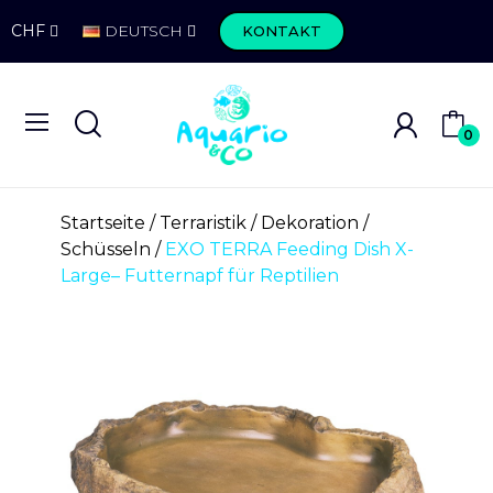
CHF
DEUTSCH
KONTAKT
0
Startseite
Terraristik
Dekoration
Schüsseln
EXO TERRA Feeding Dish X-
Large– Futternapf für Reptilien