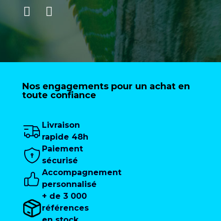
Nos engagements pour un achat en
toute confiance
Livraison
rapide 48h
Paiement
sécurisé
Accompagnement
personnalisé
+ de 3 000
références
en stock