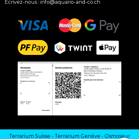
Ecrivez-nous :
info@aquario-and-co.ch
Terrarium Suisse
-
Terrarium Genève
-
Osmoseur