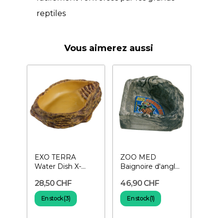
reptiles
Vous aimerez aussi
EXO TERRA
ZOO MED
Water Dish X-
Baignoire d'angle
Large- Gamelle à
X-Large-Gamelle
28,50 CHF
46,90 CHF
eau pour reptiles
à eau pour...
En stock (3)
En stock (1)