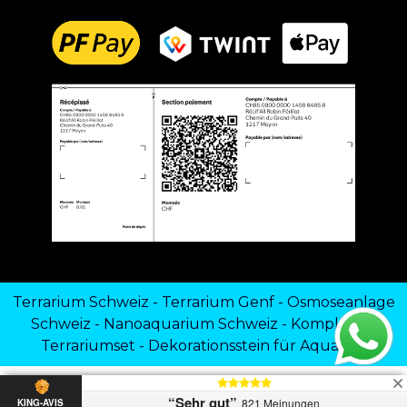
Terrarium Schweiz
-
Terrarium Genf
-
Osmoseanlage
Schweiz
-
Nanoaquarium Schweiz
-
Komplettes
Terrariumset
-
Dekorationsstein für Aquarien
“Sehr gut”
821 Meinungen
KING-AVIS