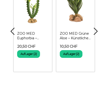
ZOO MED
ZOO MED Grüne
ZO
10L-
Euphorbia –
Aloe – Künstliche
Fe
Künstliche
Pflanze für
Kün
20,50 CHF
10,50 CHF
12
Pflanze für
Terrarium
Pfl
Terrarium
Ter
Auf Lager (2)
Auf Lager (2)
N