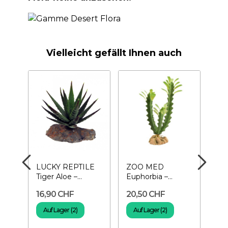
Vielleicht gefällt Ihnen auch
o’s
LUCKY REPTILE
ZOO MED
ZO
e
Tiger Aloe –
Euphorbia –
Tai
Pflanze für
Künstliche
Pfl
16,90 CHF
20,50 CHF
12
Terrarium
Pflanze für
Ter
Terrarium
lb
Auf Lager (2)
Auf Lager (2)
en
v