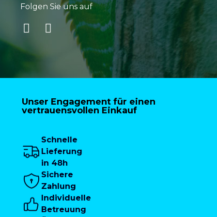
Folgen Sie uns auf
Unser Engagement für einen
vertrauensvollen Einkauf
Schnelle
Lieferung
in 48h
Sichere
Zahlung
Individuelle
Betreuung