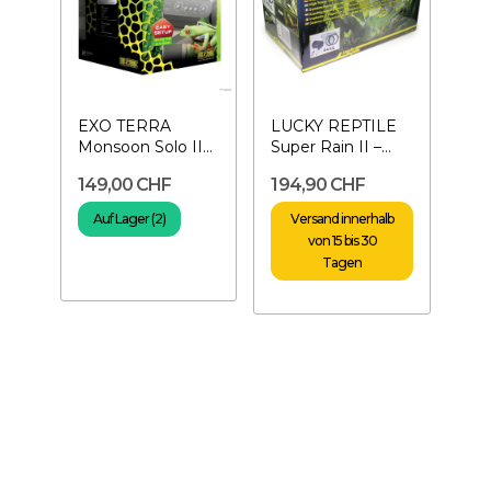
EXO TERRA
LUCKY REPTILE
Monsoon Solo II
Super Rain II –
1,5 L-
Terrarienvernebler
149,00 CHF
194,90 CHF
Programmierbares...
Auf Lager (2)
Versand innerhalb
von 15 bis 30
Tagen