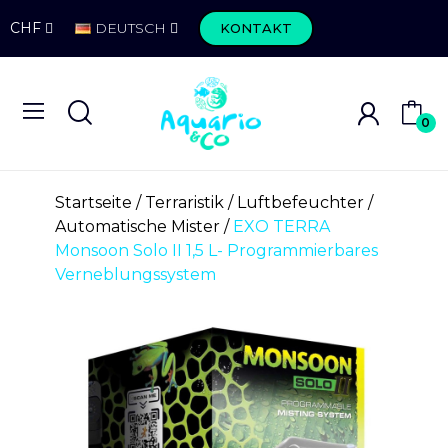
CHF
DEUTSCH
KONTAKT
0
Startseite
Terraristik
Luftbefeuchter
Automatische Mister
EXO TERRA
Monsoon Solo II 1,5 L- Programmierbares
Verneblungssystem