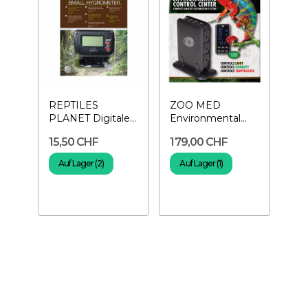
REPTILES
ZOO MED
PLANET Digitales
Environmental
Hygrometer
Control Center –
15,50 CHF
179,00 CHF
Mehrfachsteuerung...
Auf Lager (2)
Auf Lager (1)