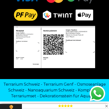
Terrarium Schweiz
-
Terrarium Genf
-
Osmoseanlage
Schweiz
-
Nanoaquarium Schweiz
-
Komplettes
Terrariumset
-
Dekorationsstein für Aquarien