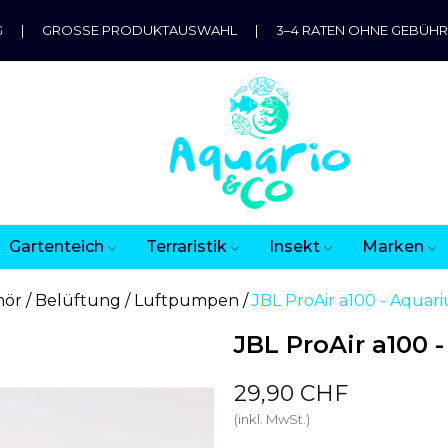
G
|
GROSSE PRODUKTAUSWAHL
|
3–4 RATEN OHNE GEBÜH
Gartenteich
Terraristik
Insekt
Marken
hör
Belüftung
Luftpumpen
JBL ProAir a100 - Aqua
JBL ProAir a100 
29,90 CHF
(inkl. MwSt.)