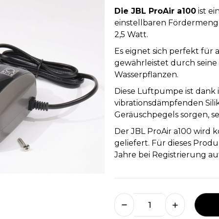
Die JBL ProAir a100
ist e
einstellbaren Fördermeng
2,5 Watt.
Es eignet sich perfekt für 
gewährleistet durch sein
Wasserpflanzen.
Diese Luftpumpe ist dank 
vibrationsdämpfenden Sili
Geräuschpegels sorgen, seh
Der JBL ProAir a100 wird k
geliefert. Für dieses Produ
Jahre bei Registrierung au