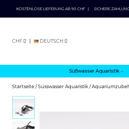
KOSTENLOSE LIEFERUNG AB 90 CHF
|
SICHERE ZAHLUN
CHF
DEUTSCH
Süßwasser Aquaristik
Startseite
Süsswasser Aquaristik
Aquariumzube