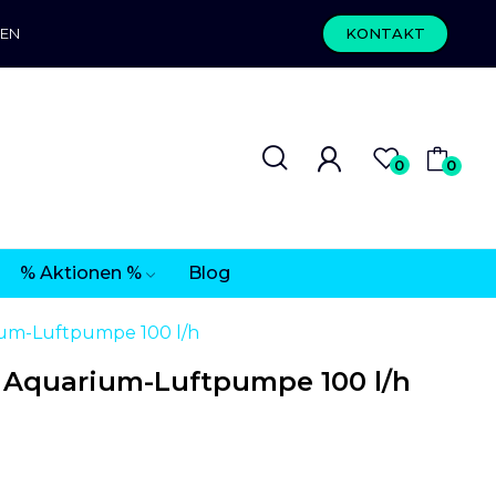
REN
KONTAKT
0
0
% Aktionen %
Blog
rium-Luftpumpe 100 l/h
- Aquarium-Luftpumpe 100 l/h