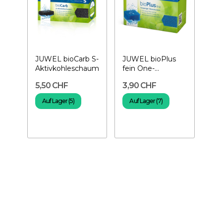
JUWEL bioCarb S-
JUWEL bioPlus
Aktivkohleschaum
fein One-
Feinporiger
5,50 CHF
3,90 CHF
Schaum
Auf Lager (5)
Auf Lager (7)