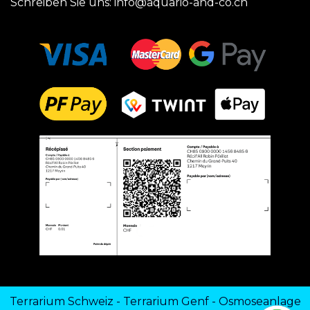
Schreiben Sie uns:
info@aquario-and-co.ch
Terrarium Schweiz
-
Terrarium Genf
-
Osmoseanlage