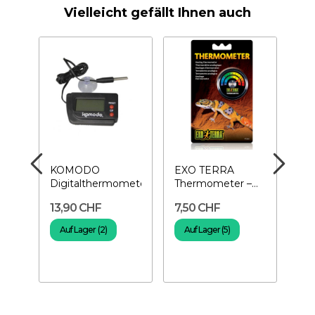
Vielleicht gefällt Ihnen auch
LE
KOMODO
EXO TERRA
LU
l
Digitalthermometer
Thermometer –
Th
Terrarienthermometer
PRO
13,90 CHF
7,50 CHF
89
..
The
Auf Lager (2)
Auf Lager (5)
A