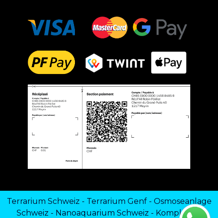
Terrarium Schweiz
-
Terrarium Genf
-
Osmoseanlage
Schweiz
-
Nanoaquarium Schweiz
-
Komplettes