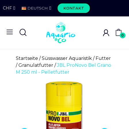
CHF
DEUTSCH
KONTAKT
0
Startseite
Süsswasser Aquaristik
Futter
Granulatfutter
JBL ProNovo Bel Grano
M 250 ml - Pelletfutter