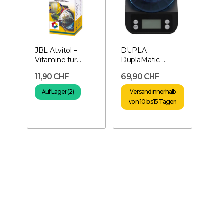
JBL Atvitol –
DUPLA
Vitamine für
DuplaMatic-
Fische
Futterautomaten
11,90 CHF
69,90 CHF
Auf Lager (2)
Versand innerhalb
von 10 bis 15 Tagen