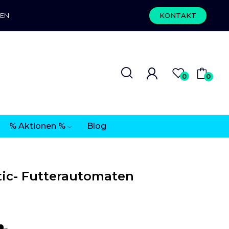
REN
KONTAKT
0
0
% Aktionen %
Blog
ic- Futterautomaten