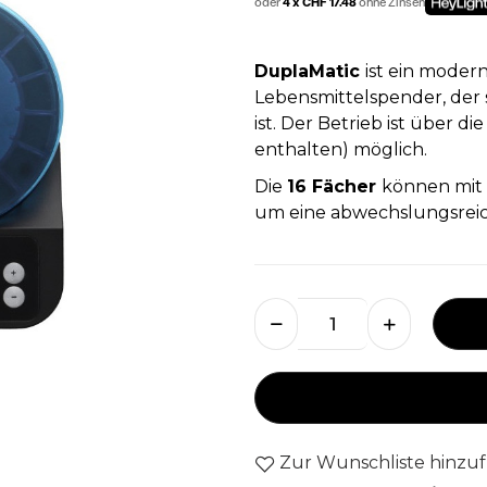
oder
4 x CHF 17.48
ohne Zinsen
DuplaMatic
ist ein moder
Lebensmittelspender, der
ist. Der Betrieb ist über 
enthalten) möglich.
Die
16 Fächer
können mit 
um eine abwechslungsreic
Zur Wunschliste hinzu