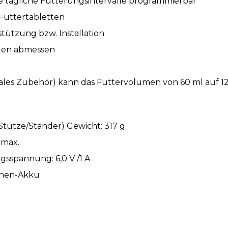
 tägliche Fütterungsintervalle programmierbar
 Futtertabletten
tützung bzw. Installation
ngen abmessen
nales Zubehör) kann das Futtervolumen von 60 ml auf 
Stütze/Ständer) Gewicht: 317 g
 max.
sspannung: 6,0 V /1 A
Ionen-Akku