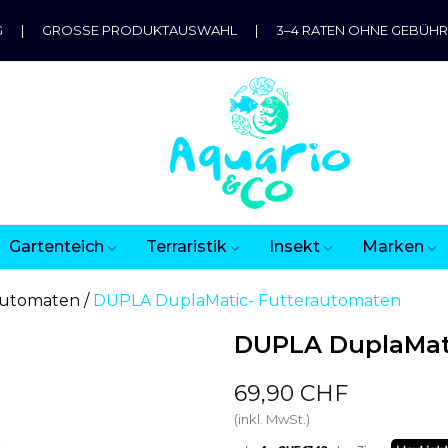
G
|
GROSSE PRODUKTAUSWAHL
|
3–4 RATEN OHNE GEBÜH
Gartenteich
Terraristik
Insekt
Marken
automaten
DUPLA DuplaMatic- Futterautomaten
DUPLA DuplaMat
69,90 CHF
(inkl. MwSt.)