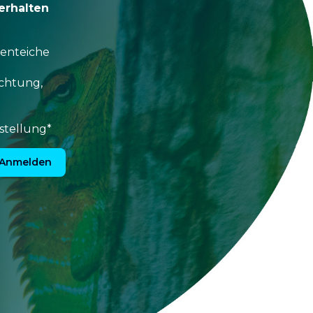
erhalten
tenteiche
uchtung,
stellung*
Anmelden