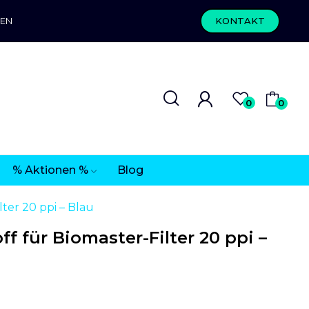
REN
KONTAKT
0
0
% Aktionen %
Blog
ter 20 ppi – Blau
 für Biomaster-Filter 20 ppi –