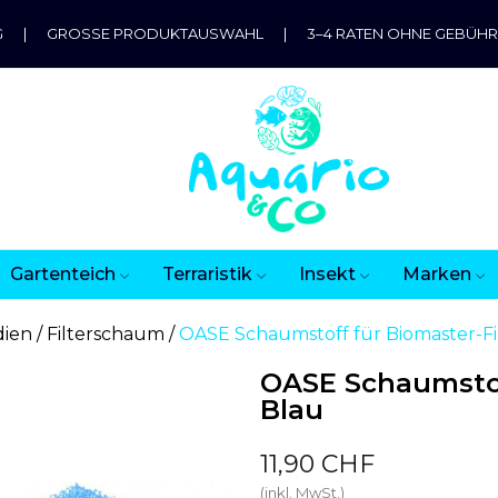
G
|
GROSSE PRODUKTAUSWAHL
|
3–4 RATEN OHNE GEBÜH
Gartenteich
Terraristik
Insekt
Marken
dien
Filterschaum
OASE Schaumstoff für Biomaster-Fil
OASE Schaumstoff
Blau
11,90 CHF
(inkl. MwSt.)