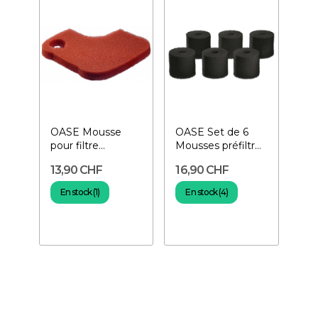
OASE Mousse
OASE Set de 6
pour filtre
Mousses préfiltre
Biomaster 30 ppi-
Biomaster 60 ppi-
13,90 CHF
16,90 CHF
Orange
Noires
En stock (1)
En stock (4)