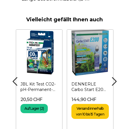
Vielleicht gefällt Ihnen auch
JBL Kit Test CO2-
DENNERLE
DE
pH-Permanent-
Carbo Start E200-
Ca
Test CO2 für
CO2 Planzen-
E40
20,50 CHF
144,90 CHF
24
Aquarium
Düngeanlage
Edi
lb
Auf Lager (2)
Versand innerhalb
en
von 10 bis 15 Tagen
v