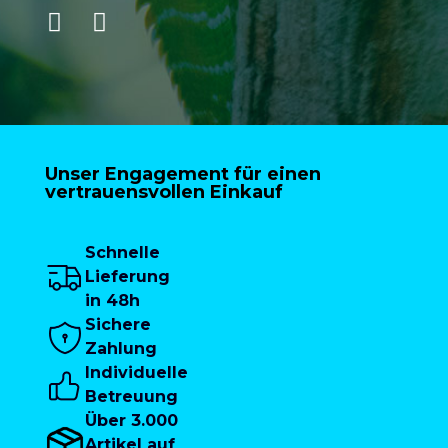
Unser Engagement für einen
vertrauensvollen Einkauf
Schnelle
Lieferung
in 48h
Sichere
Zahlung
Individuelle
Betreuung
Über 3.000
Artikel auf