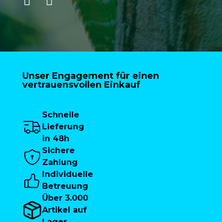
Unser Engagement für einen
vertrauensvollen Einkauf
Schnelle
Lieferung
in 48h
Sichere
Zahlung
Individuelle
Betreuung
Über 3.000
Artikel auf
Lager