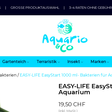
G
|
GROSSE PRODUKTAUSWAHL
|
3–4 RATEN OHNE GEBÜH
Gartenteich
Terraristik
Insekt
Marken
akterien
EASY-LIFE EasyStart 1000 ml- Bakterien für 
EASY-LIFE EasySt
Aquarium
19,50 CHF
(inkl. MwSt.)