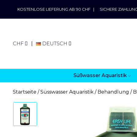
KOSTENLOSE LIEFERUNG AB 90 CHF
|
SICHERE ZAHLUN
CHF
DEUTSCH
Süßwasser Aquaristik
Startseite
Süsswasser Aquaristik
Behandlung
B