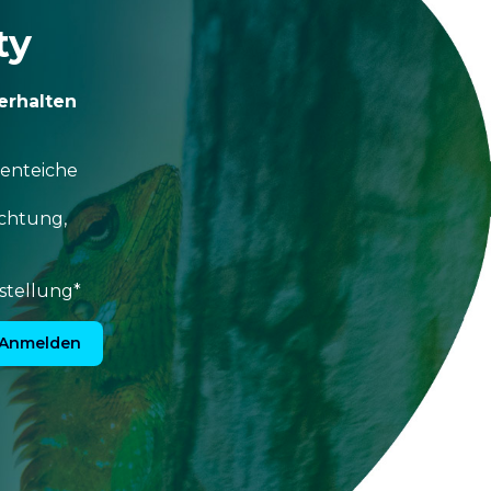
ty
erhalten
tenteiche
uchtung,
stellung*
Anmelden