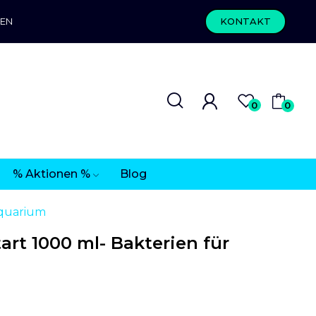
REN
KONTAKT
0
0
% Aktionen %
Blog
Aquarium
art 1000 ml- Bakterien für