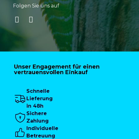
Folgen Sie uns auf
Unser Engagement für einen
vertrauensvollen Einkauf
Schnelle
Lieferung
in 48h
Sichere
Zahlung
Individuelle
Betreuung