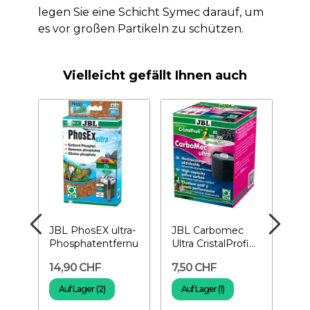
legen Sie eine Schicht Symec darauf, um
es vor großen Partikeln zu schützen.
Vielleicht gefällt Ihnen auch
JBL PhosEX ultra-
JBL Carbomec
JBL
l
Phosphatentfernung
Ultra CristalProfi
Wid
i60/80/100/200
Ne
14,90 CHF
7,50 CHF
4,
Auf Lager (2)
Auf Lager (1)
A