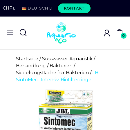
CHF
DEUTSCH
KONTAKT
0
Startseite
Süsswasser Aquaristik
Behandlung
Bakterien
Siedelungsfläche für Bakterien
JBL
SintoMec- Intensiv-Biofilterringe