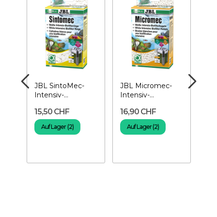
JBL SintoMec-
JBL Micromec-
PR
Intensiv-
Intensiv-
Bio
Biofilterringe
Biofilterkugeln
Am
15,50 CHF
16,90 CHF
22
Bak
Aq
Auf Lager (2)
Auf Lager (2)
A