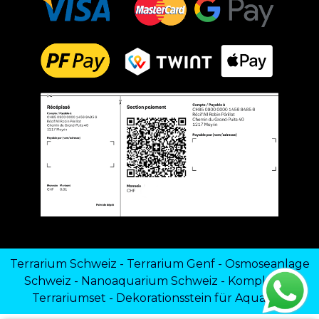
Terrarium Schweiz
-
Terrarium Genf
-
Osmoseanlage
Schweiz
-
Nanoaquarium Schweiz
-
Komplettes
Terrariumset
-
Dekorationsstein für Aquarien