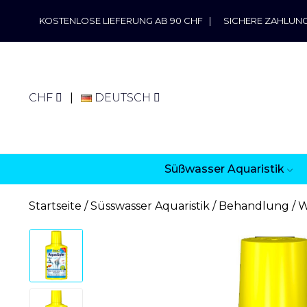
KOSTENLOSE LIEFERUNG AB 90 CHF
|
SICHERE ZAHLUN
CHF
DEUTSCH
Süßwasser Aquaristik
Startseite
Süsswasser Aquaristik
Behandlung
W