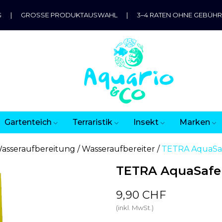
G
|
GROSSE PRODUKTAUSWAHL
|
3–4 RATEN OHNE GEBÜH
Gartenteich
Terraristik
Insekt
Marken
asseraufbereitung
Wasseraufbereiter
TETRA AquaSaf
TETRA AquaSafe 
9,90 CHF
(inkl. MwSt.)