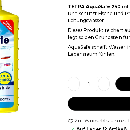
TETRA AquaSafe 250 ml
und schützt Fische und P
Leitungswasser.
Dieses Produkt reichert a
legt so den Grundstein fü
AquaSafe schafft Wasser, i
Lebensraum fühlen.
Zur Wunschliste hinzu

Auf Lager
(2 Artikel)